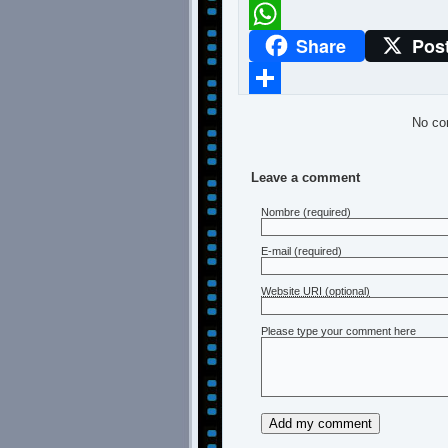
Meneame
Share
Pos
WhatsApp
Compartir
No co
Leave a comment
Nombre
(required)
E-mail
(required)
Website URI (optional)
Please type your comment here