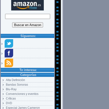
Síguenos:
Te interesa:
Categorías
Alta Definición
Bandas Sonoras
Blu-Ray
Convenciones y eventos
Críticas
DVD
Especial James Cameron