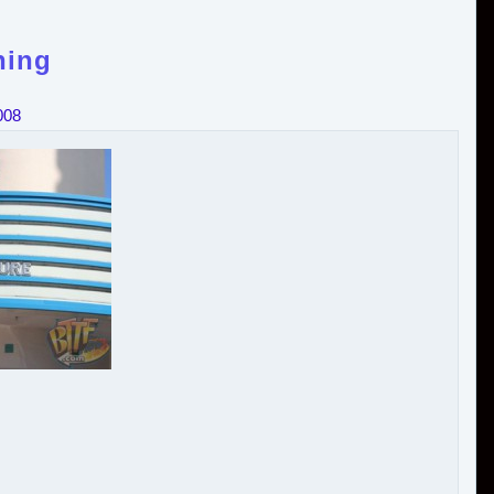
ning
008