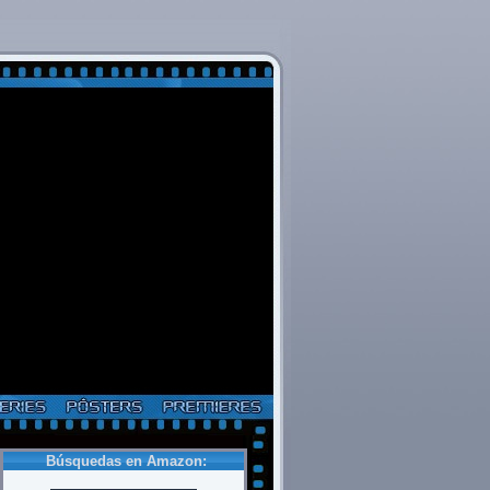
Búsquedas en Amazon: