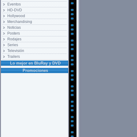
Eventos
HD-DVD
Hollywood
Merchandising
Noticias
Posters
Rodajes
Series
Televisión
Trailers
Lo mejor en BluRay y DVD
Promociones