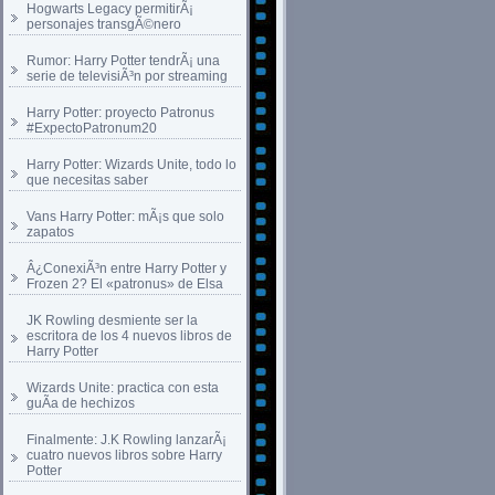
Hogwarts Legacy permitirÃ¡
personajes transgÃ©nero
Rumor: Harry Potter tendrÃ¡ una
serie de televisiÃ³n por streaming
Harry Potter: proyecto Patronus
#ExpectoPatronum20
Harry Potter: Wizards Unite, todo lo
que necesitas saber
Vans Harry Potter: mÃ¡s que solo
zapatos
Â¿ConexiÃ³n entre Harry Potter y
Frozen 2? El «patronus» de Elsa
JK Rowling desmiente ser la
escritora de los 4 nuevos libros de
Harry Potter
Wizards Unite: practica con esta
guÃ­a de hechizos
Finalmente: J.K Rowling lanzarÃ¡
cuatro nuevos libros sobre Harry
Potter