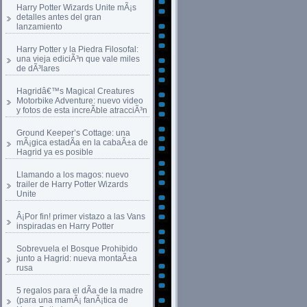
Harry Potter Wizards Unite mÃ¡s
detalles antes del gran
lanzamiento
Harry Potter y la Piedra Filosofal:
una vieja ediciÃ³n que vale miles
de dÃ³lares
Hagridâ€™s Magical Creatures
Motorbike Adventure: nuevo video
y fotos de esta increÃ­ble atracciÃ³n
Ground Keeper’s Cottage: una
mÃ¡gica estadÃ­a en la cabaÃ±a de
Hagrid ya es posible
Llamando a los magos: nuevo
trailer de Harry Potter Wizards
Unite
Â¡Por fin! primer vistazo a las Vans
inspiradas en Harry Potter
Sobrevuela el Bosque Prohibido
junto a Hagrid: nueva montaÃ±a
rusa
5 regalos para el dÃ­a de la madre
(para una mamÃ¡ fanÃ¡tica de