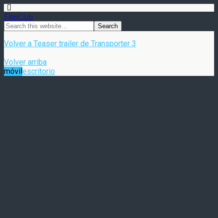
FilmClub
Volver a Teaser trailer de Transporter 3
Volver arriba
móvil
escritorio