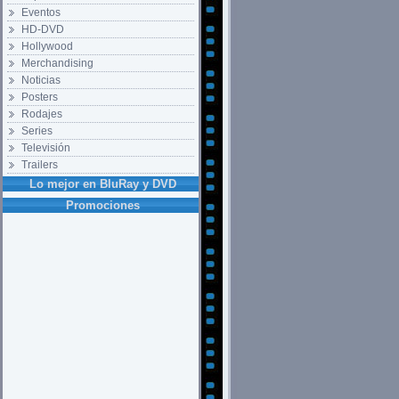
Eventos
HD-DVD
Hollywood
Merchandising
Noticias
Posters
Rodajes
Series
Televisión
Trailers
Lo mejor en BluRay y DVD
Promociones