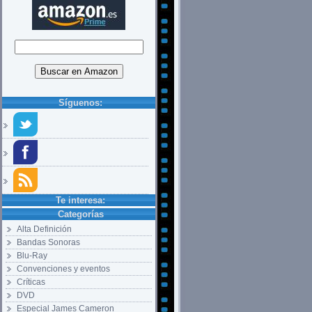
Síguenos:
Te interesa:
Categorías
Alta Definición
Bandas Sonoras
Blu-Ray
Convenciones y eventos
Críticas
DVD
Especial James Cameron