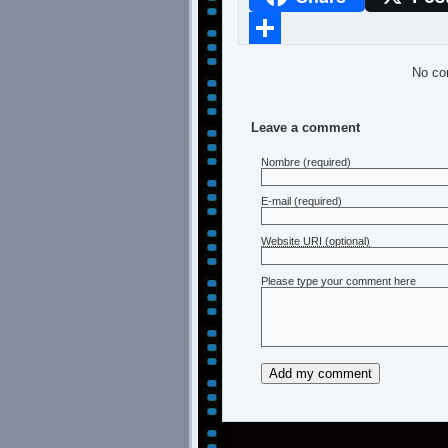
Compartir
No co
Leave a comment
Nombre
(required)
E-mail
(required)
Website URI (optional)
Please type your comment here