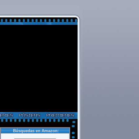
Búsquedas en Amazon: