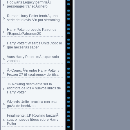
Hogwarts Legacy permitirÃ¡
personajes transgÃ©nero
Rumor: Harry Potter tendrÃ¡ una
serie de televisiÃ³n por streaming
Harry Potter: proyecto Patronus
#ExpectoPatronum20
Harry Potter: Wizards Unite, todo lo
que necesitas saber
Vans Harry Potter: mÃ¡s que solo
zapatos
Â¿ConexiÃ³n entre Harry Potter y
Frozen 2? El «patronus» de Elsa
JK Rowling desmiente ser la
escritora de los 4 nuevos libros de
Harry Potter
Wizards Unite: practica con esta
guÃ­a de hechizos
Finalmente: J.K Rowling lanzarÃ¡
cuatro nuevos libros sobre Harry
Potter