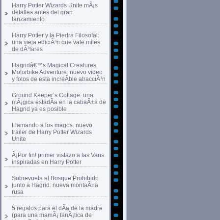
Harry Potter Wizards Unite mÃ¡s
detalles antes del gran
lanzamiento
Harry Potter y la Piedra Filosofal:
una vieja ediciÃ³n que vale miles
de dÃ³lares
Hagridâ€™s Magical Creatures
Motorbike Adventure: nuevo video
y fotos de esta increÃ­ble atracciÃ³n
Ground Keeper’s Cottage: una
mÃ¡gica estadÃ­a en la cabaÃ±a de
Hagrid ya es posible
Llamando a los magos: nuevo
trailer de Harry Potter Wizards
Unite
Â¡Por fin! primer vistazo a las Vans
inspiradas en Harry Potter
Sobrevuela el Bosque Prohibido
junto a Hagrid: nueva montaÃ±a
rusa
5 regalos para el dÃ­a de la madre
(para una mamÃ¡ fanÃ¡tica de