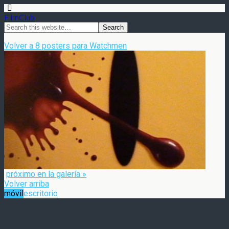
FilmClub
Volver a 8 posters para Watchmen
próximo en la galería »
Volver arriba
móvil
escritorio