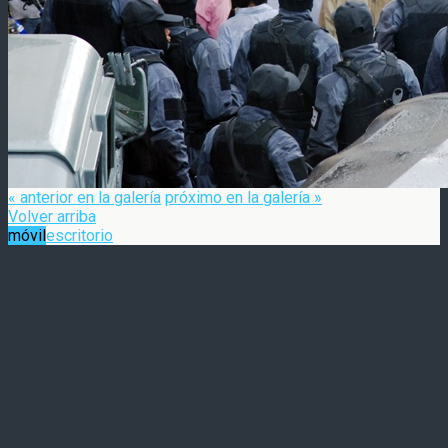
« anterior en la galería
próximo en la galería »
Volver arriba
móvil
escritorio