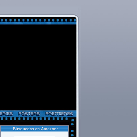
Búsquedas en Amazon: