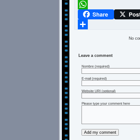
Meneame
Share
Pos
WhatsApp
Compartir
No co
Leave a comment
Nombre
(required)
E-mail
(required)
Website URI (optional)
Please type your comment here