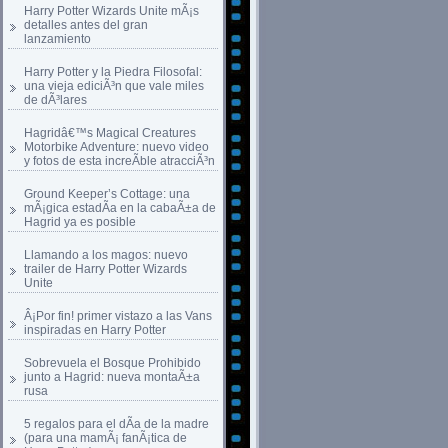
Harry Potter Wizards Unite mÃ¡s
detalles antes del gran
lanzamiento
Harry Potter y la Piedra Filosofal:
una vieja ediciÃ³n que vale miles
de dÃ³lares
Hagridâ€™s Magical Creatures
Motorbike Adventure: nuevo video
y fotos de esta increÃ­ble atracciÃ³n
Ground Keeper’s Cottage: una
mÃ¡gica estadÃ­a en la cabaÃ±a de
Hagrid ya es posible
Llamando a los magos: nuevo
trailer de Harry Potter Wizards
Unite
Â¡Por fin! primer vistazo a las Vans
inspiradas en Harry Potter
Sobrevuela el Bosque Prohibido
junto a Hagrid: nueva montaÃ±a
rusa
5 regalos para el dÃ­a de la madre
(para una mamÃ¡ fanÃ¡tica de