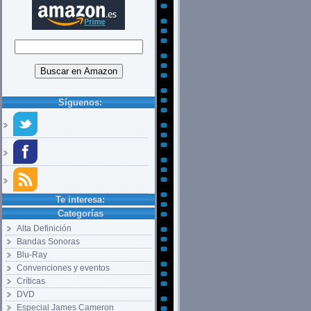
Síguenos:
Te interesa:
Categorías
Alta Definición
Bandas Sonoras
Blu-Ray
Convenciones y eventos
Críticas
DVD
Especial James Cameron