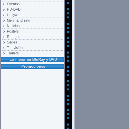
Eventos
HD-DVD
Hollywood
Merchandising
Noticias
Posters
Rodajes
Series
Televisión
Trailers
Lo mejor en BluRay y DVD
Promociones