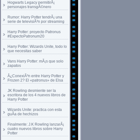
Hogwarts Legacy permitirÃ¡
personajes transgÃ©nero
Rumor: Harry Potter tendrÃ¡ una
serie de televisiÃ³n por streaming
Harry Potter: proyecto Patronus
#ExpectoPatronum20
Harry Potter: Wizards Unite, todo lo
que necesitas saber
Vans Harry Potter: mÃ¡s que solo
zapatos
Â¿ConexiÃ³n entre Harry Potter y
Frozen 2? El «patronus» de Elsa
JK Rowling desmiente ser la
escritora de los 4 nuevos libros de
Harry Potter
Wizards Unite: practica con esta
guÃ­a de hechizos
Finalmente: J.K Rowling lanzarÃ¡
cuatro nuevos libros sobre Harry
Potter