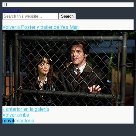
FilmClub
Volver a Poster y trailer de Yes Man
« anterior en la galería
Volver arriba
móvil
escritorio