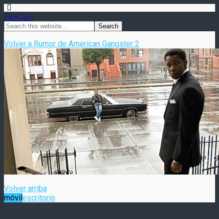
FilmClub
Volver a Rumor de American Gangster 2
Volver arriba
móvil
escritorio