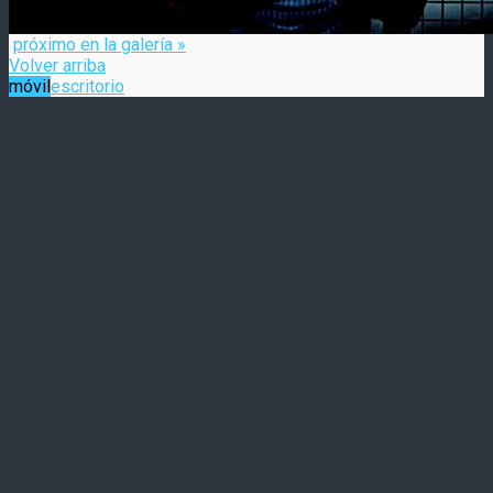
próximo en la galería »
Volver arriba
móvil
escritorio