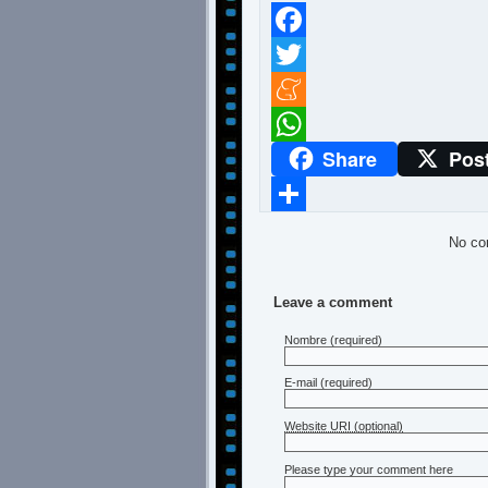
Facebook
Twitter
Meneame
Share
Pos
WhatsApp
Compartir
No co
Leave a comment
Nombre
(required)
E-mail
(required)
Website URI (optional)
Please type your comment here