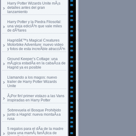
Harry Potter Wizards Unite mÃ¡s
detalles antes del gran
lanzamiento
Harry Potter y la Piedra Filosofal:
una vieja ediciÃ³n que vale miles
de dÃ³lares
Hagridâ€™s Magical Creatures
Motorbike Adventure: nuevo video
y fotos de esta increÃ­ble atracciÃ³n
Ground Keeper’s Cottage: una
mÃ¡gica estadÃ­a en la cabaÃ±a de
Hagrid ya es posible
Llamando a los magos: nuevo
trailer de Harry Potter Wizards
Unite
Â¡Por fin! primer vistazo a las Vans
inspiradas en Harry Potter
Sobrevuela el Bosque Prohibido
junto a Hagrid: nueva montaÃ±a
rusa
5 regalos para el dÃ­a de la madre
(para una mamÃ¡ fanÃ¡tica de