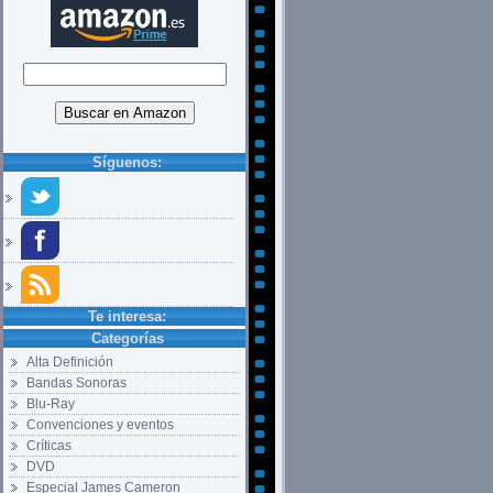
Síguenos:
Te interesa:
Categorías
Alta Definición
Bandas Sonoras
Blu-Ray
Convenciones y eventos
Críticas
DVD
Especial James Cameron