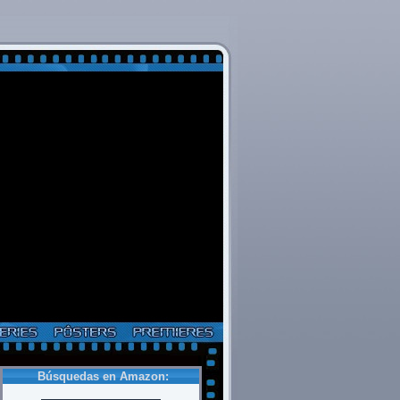
Búsquedas en Amazon: