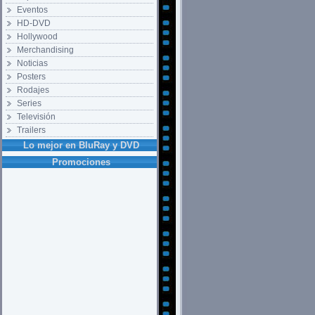
Eventos
HD-DVD
Hollywood
Merchandising
Noticias
Posters
Rodajes
Series
Televisión
Trailers
Lo mejor en BluRay y DVD
Promociones