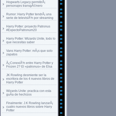
Hogwarts Legacy permitirÃ¡
personajes transgÃ©nero
Rumor: Harry Potter tendrÃ¡ una
serie de televisiÃ³n por streaming
Harry Potter: proyecto Patronus
#ExpectoPatronum20
Harry Potter: Wizards Unite, todo lo
que necesitas saber
Vans Harry Potter: mÃ¡s que solo
zapatos
Â¿ConexiÃ³n entre Harry Potter y
Frozen 2? El «patronus» de Elsa
JK Rowling desmiente ser la
escritora de los 4 nuevos libros de
Harry Potter
Wizards Unite: practica con esta
guÃ­a de hechizos
Finalmente: J.K Rowling lanzarÃ¡
cuatro nuevos libros sobre Harry
Potter