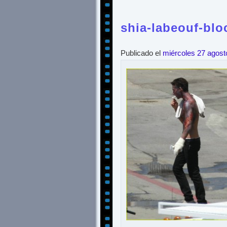
shia-labeouf-blo
Publicado el
miércoles 27 agost