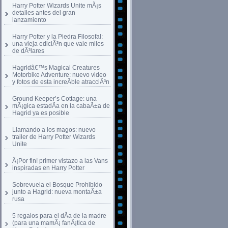
Harry Potter Wizards Unite mÃ¡s
detalles antes del gran
lanzamiento
Harry Potter y la Piedra Filosofal:
una vieja ediciÃ³n que vale miles
de dÃ³lares
Hagridâ€™s Magical Creatures
Motorbike Adventure: nuevo video
y fotos de esta increÃ­ble atracciÃ³n
Ground Keeper’s Cottage: una
mÃ¡gica estadÃ­a en la cabaÃ±a de
Hagrid ya es posible
Llamando a los magos: nuevo
trailer de Harry Potter Wizards
Unite
Â¡Por fin! primer vistazo a las Vans
inspiradas en Harry Potter
Sobrevuela el Bosque Prohibido
junto a Hagrid: nueva montaÃ±a
rusa
5 regalos para el dÃ­a de la madre
(para una mamÃ¡ fanÃ¡tica de