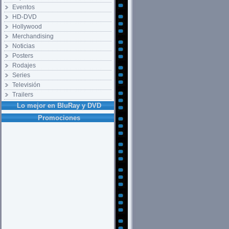
Eventos
HD-DVD
Hollywood
Merchandising
Noticias
Posters
Rodajes
Series
Televisión
Trailers
Lo mejor en BluRay y DVD
Promociones