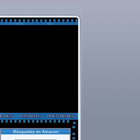
Búsquedas en Amazon: