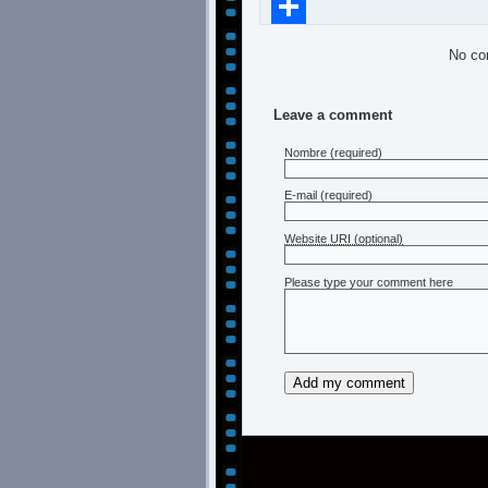
Compartir
No co
Leave a comment
Nombre
(required)
E-mail
(required)
Website URI (optional)
Please type your comment here