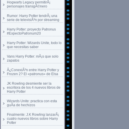
Hogwarts Legacy permitirÃ¡
personajes transgÃ©nero
Rumor: Harry Potter tendrÃ¡ una
serie de televisiÃ³n por streaming
Harry Potter: proyecto Patronus
#ExpectoPatronum20
Harry Potter: Wizards Unite, todo lo
que necesitas saber
Vans Harry Potter: mÃ¡s que solo
zapatos
Â¿ConexiÃ³n entre Harry Potter y
Frozen 2? El «patronus» de Elsa
JK Rowling desmiente ser la
escritora de los 4 nuevos libros de
Harry Potter
Wizards Unite: practica con esta
guÃ­a de hechizos
Finalmente: J.K Rowling lanzarÃ¡
cuatro nuevos libros sobre Harry
Potter