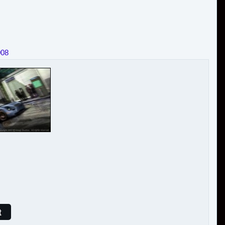
008
t