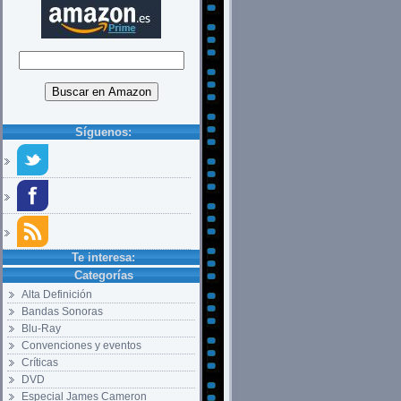
Síguenos:
Te interesa:
Categorías
Alta Definición
Bandas Sonoras
Blu-Ray
Convenciones y eventos
Críticas
DVD
Especial James Cameron