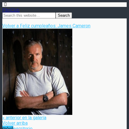
FilmClub
Volver a Feliz cumpleaños: James Cameron
« anterior en la galería
Volver arriba
móvil
escritorio