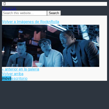
FilmClub
Volver a Imágenes de RocknRolla
« anterior en la galería
Volver arriba
móvil
escritorio