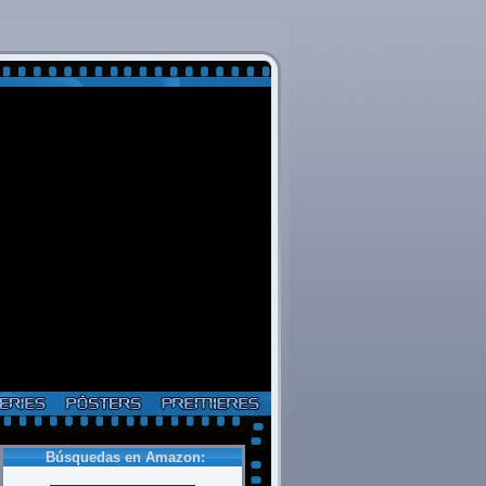
Búsquedas en Amazon: