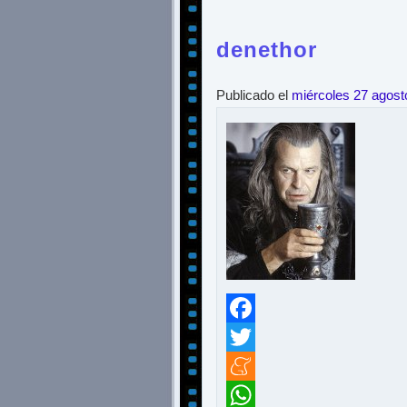
denethor
Publicado el
miércoles 27 agost
Facebook
Twitter
Meneame