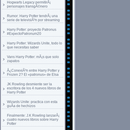
Hogwarts Legacy permitirÃ¡
personajes transgÃ©nero
Rumor: Harry Potter tendrÃ¡ una
serie de televisiÃ³n por streaming
Harry Potter: proyecto Patronus
#ExpectoPatronum20
Harry Potter: Wizards Unite, todo lo
que necesitas saber
Vans Harry Potter: mÃ¡s que solo
zapatos
Â¿ConexiÃ³n entre Harry Potter y
Frozen 2? El «patronus» de Elsa
JK Rowling desmiente ser la
escritora de los 4 nuevos libros de
Harry Potter
Wizards Unite: practica con esta
guÃ­a de hechizos
Finalmente: J.K Rowling lanzarÃ¡
cuatro nuevos libros sobre Harry
Potter