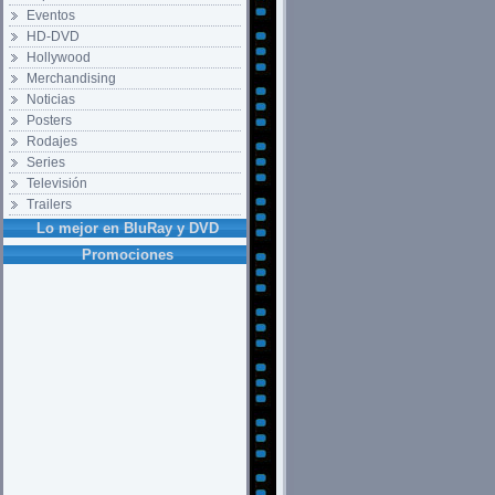
Eventos
HD-DVD
Hollywood
Merchandising
Noticias
Posters
Rodajes
Series
Televisión
Trailers
Lo mejor en BluRay y DVD
Promociones