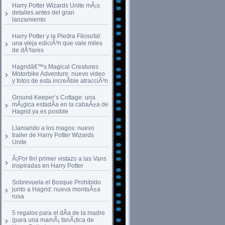
Harry Potter Wizards Unite mÃ¡s
detalles antes del gran
lanzamiento
Harry Potter y la Piedra Filosofal:
una vieja ediciÃ³n que vale miles
de dÃ³lares
Hagridâ€™s Magical Creatures
Motorbike Adventure: nuevo video
y fotos de esta increÃ­ble atracciÃ³n
Ground Keeper’s Cottage: una
mÃ¡gica estadÃ­a en la cabaÃ±a de
Hagrid ya es posible
Llamando a los magos: nuevo
trailer de Harry Potter Wizards
Unite
Â¡Por fin! primer vistazo a las Vans
inspiradas en Harry Potter
Sobrevuela el Bosque Prohibido
junto a Hagrid: nueva montaÃ±a
rusa
5 regalos para el dÃ­a de la madre
(para una mamÃ¡ fanÃ¡tica de