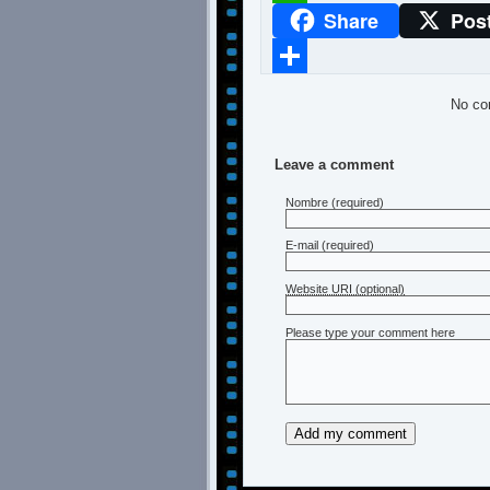
Share
Pos
WhatsApp
Compartir
No co
Leave a comment
Nombre
(required)
E-mail
(required)
Website URI (optional)
Please type your comment here