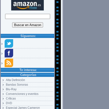
Síguenos:
Te interesa:
Categorías
Alta Definición
Bandas Sonoras
Blu-Ray
Convenciones y eventos
Críticas
DVD
Especial James Cameron