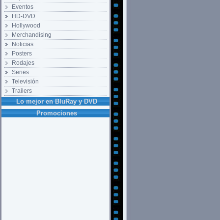
Eventos
HD-DVD
Hollywood
Merchandising
Noticias
Posters
Rodajes
Series
Televisión
Trailers
Lo mejor en BluRay y DVD
Promociones