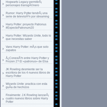
Hogwarts Legacy permitirÃ¡
personajes transgÃ©nero
Rumor: Harry Potter tendrÃ¡ una
serie de televisiÃ³n por streaming
Harry Potter: proyecto Patronus
#ExpectoPatronum20
Harry Potter: Wizards Unite, todo lo
que necesitas saber
Vans Harry Potter: mÃ¡s que solo
zapatos
Â¿ConexiÃ³n entre Harry Potter y
Frozen 2? El «patronus» de Elsa
JK Rowling desmiente ser la
escritora de los 4 nuevos libros de
Harry Potter
Wizards Unite: practica con esta
guÃ­a de hechizos
Finalmente: J.K Rowling lanzarÃ¡
cuatro nuevos libros sobre Harry
Potter