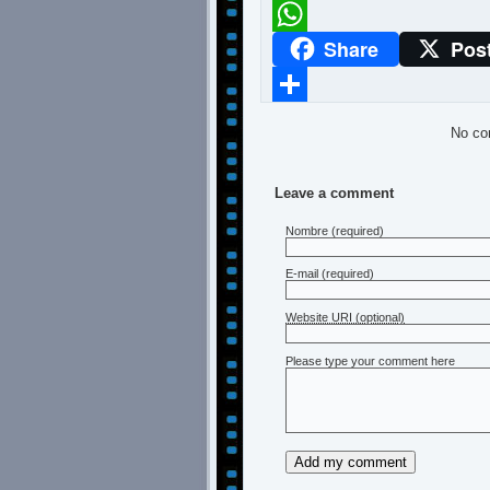
Meneame
Share
Pos
WhatsApp
Compartir
No co
Leave a comment
Nombre
(required)
E-mail
(required)
Website URI (optional)
Please type your comment here