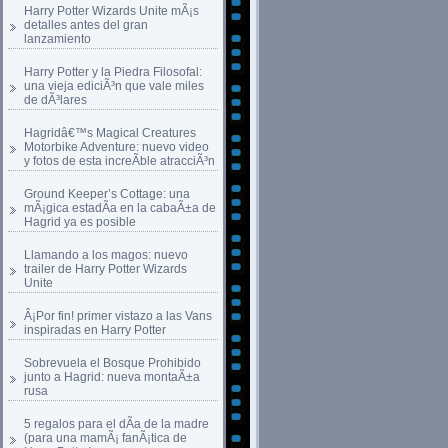
Harry Potter Wizards Unite mÃ¡s
detalles antes del gran
lanzamiento
Harry Potter y la Piedra Filosofal:
una vieja ediciÃ³n que vale miles
de dÃ³lares
Hagridâ€™s Magical Creatures
Motorbike Adventure: nuevo video
y fotos de esta increÃ­ble atracciÃ³n
Ground Keeper’s Cottage: una
mÃ¡gica estadÃ­a en la cabaÃ±a de
Hagrid ya es posible
Llamando a los magos: nuevo
trailer de Harry Potter Wizards
Unite
Â¡Por fin! primer vistazo a las Vans
inspiradas en Harry Potter
Sobrevuela el Bosque Prohibido
junto a Hagrid: nueva montaÃ±a
rusa
5 regalos para el dÃ­a de la madre
(para una mamÃ¡ fanÃ¡tica de