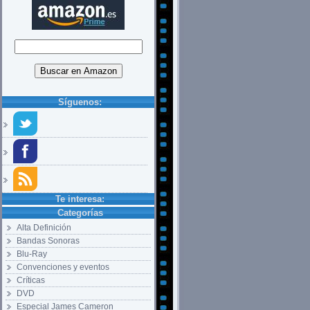
Síguenos:
Te interesa:
Categorías
Alta Definición
Bandas Sonoras
Blu-Ray
Convenciones y eventos
Críticas
DVD
Especial James Cameron