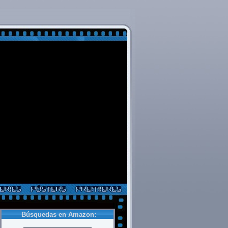
Búsquedas en Amazon: