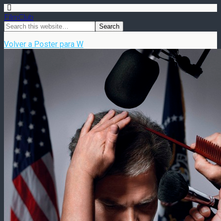
FilmClub
Volver a Poster para W