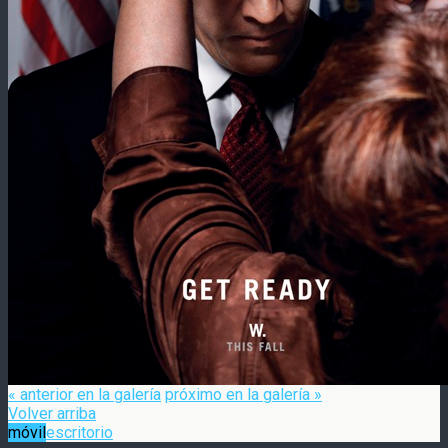
« anterior en la galería
próximo en la galería »
Volver arriba
móvil
escritorio