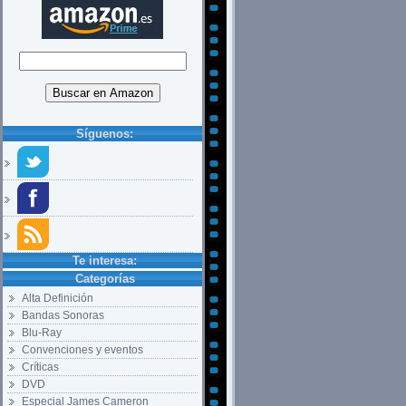
Síguenos:
Te interesa:
Categorías
Alta Definición
Bandas Sonoras
Blu-Ray
Convenciones y eventos
Críticas
DVD
Especial James Cameron