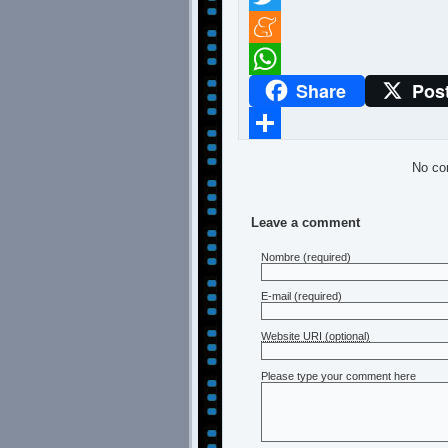
Twitter
Meneame
Share
Pos
WhatsApp
Compartir
No co
Leave a comment
Nombre
(required)
E-mail
(required)
Website URI (optional)
Please type your comment here