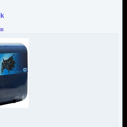
ck
08