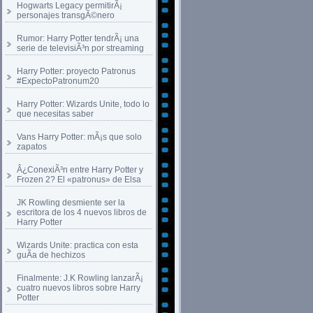
Hogwarts Legacy permitirÃ¡
personajes transgÃ©nero
Rumor: Harry Potter tendrÃ¡ una
serie de televisiÃ³n por streaming
Harry Potter: proyecto Patronus
#ExpectoPatronum20
Harry Potter: Wizards Unite, todo lo
que necesitas saber
Vans Harry Potter: mÃ¡s que solo
zapatos
Â¿ConexiÃ³n entre Harry Potter y
Frozen 2? El «patronus» de Elsa
JK Rowling desmiente ser la
escritora de los 4 nuevos libros de
Harry Potter
Wizards Unite: practica con esta
guÃ­a de hechizos
Finalmente: J.K Rowling lanzarÃ¡
cuatro nuevos libros sobre Harry
Potter