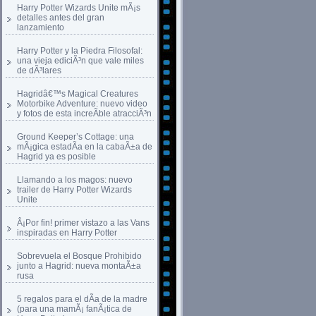
Harry Potter Wizards Unite mÃ¡s
detalles antes del gran
lanzamiento
Harry Potter y la Piedra Filosofal:
una vieja ediciÃ³n que vale miles
de dÃ³lares
Hagridâ€™s Magical Creatures
Motorbike Adventure: nuevo video
y fotos de esta increÃ­ble atracciÃ³n
Ground Keeper’s Cottage: una
mÃ¡gica estadÃ­a en la cabaÃ±a de
Hagrid ya es posible
Llamando a los magos: nuevo
trailer de Harry Potter Wizards
Unite
Â¡Por fin! primer vistazo a las Vans
inspiradas en Harry Potter
Sobrevuela el Bosque Prohibido
junto a Hagrid: nueva montaÃ±a
rusa
5 regalos para el dÃ­a de la madre
(para una mamÃ¡ fanÃ¡tica de