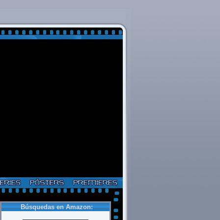
Búsquedas en Amazon: