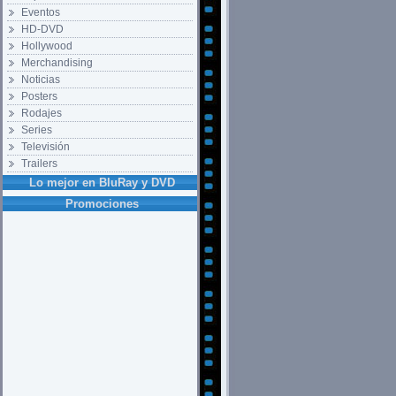
Eventos
HD-DVD
Hollywood
Merchandising
Noticias
Posters
Rodajes
Series
Televisión
Trailers
Lo mejor en BluRay y DVD
Promociones