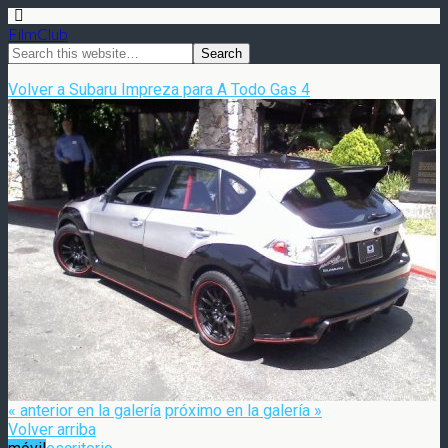
FilmClub
Volver a Subaru Impreza para A Todo Gas 4
« anterior en la galería
próximo en la galería »
Volver arriba