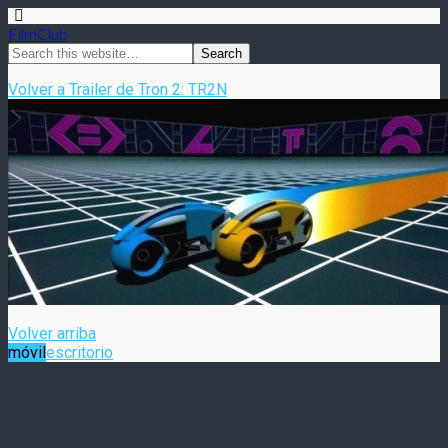
FilmClub
Volver a Trailer de Tron 2: TR2N
Volver arriba
móvil
escritorio