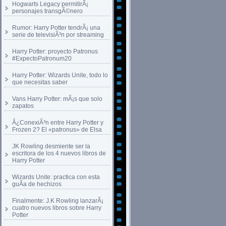
Hogwarts Legacy permitirÃ¡
personajes transgÃ©nero
Rumor: Harry Potter tendrÃ¡ una
serie de televisiÃ³n por streaming
Harry Potter: proyecto Patronus
#ExpectoPatronum20
Harry Potter: Wizards Unite, todo lo
que necesitas saber
Vans Harry Potter: mÃ¡s que solo
zapatos
Â¿ConexiÃ³n entre Harry Potter y
Frozen 2? El «patronus» de Elsa
JK Rowling desmiente ser la
escritora de los 4 nuevos libros de
Harry Potter
Wizards Unite: practica con esta
guÃ­a de hechizos
Finalmente: J.K Rowling lanzarÃ¡
cuatro nuevos libros sobre Harry
Potter