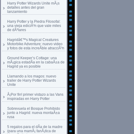
Harry Potter Wizards Unite mÃ¡s
detalles antes del gran
lanzamiento
Harry Potter y la Piedra Filosofal:
una vieja ediciÃ³n que vale miles
de dÃ³lares
Hagridâ€™s Magical Creatures
Motorbike Adventure: nuevo video
y fotos de esta increÃ­ble atracciÃ³n
Ground Keeper’s Cottage: una
mÃ¡gica estadÃ­a en la cabaÃ±a de
Hagrid ya es posible
Llamando a los magos: nuevo
trailer de Harry Potter Wizards
Unite
Â¡Por fin! primer vistazo a las Vans
inspiradas en Harry Potter
Sobrevuela el Bosque Prohibido
junto a Hagrid: nueva montaÃ±a
rusa
5 regalos para el dÃ­a de la madre
(para una mamÃ¡ fanÃ¡tica de