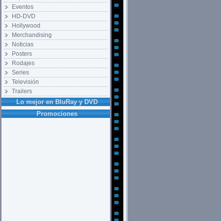
Eventos
HD-DVD
Hollywood
Merchandising
Noticias
Posters
Rodajes
Series
Televisión
Trailers
Lo mejor en BluRay y DVD
Promociones