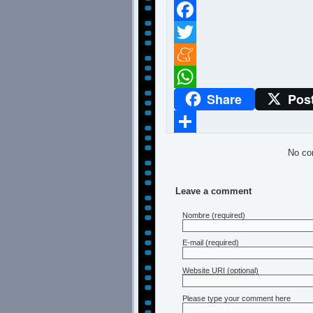
Facebook
Twitter
Meneame
Share
Pos
WhatsApp
Compartir
No co
Leave a comment
Nombre
(required)
E-mail
(required)
Website URI (optional)
Please type your comment here