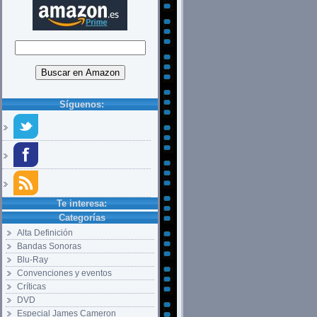
Síguenos:
Te interesa:
Categorías
Alta Definición
Bandas Sonoras
Blu-Ray
Convenciones y eventos
Críticas
DVD
Especial James Cameron