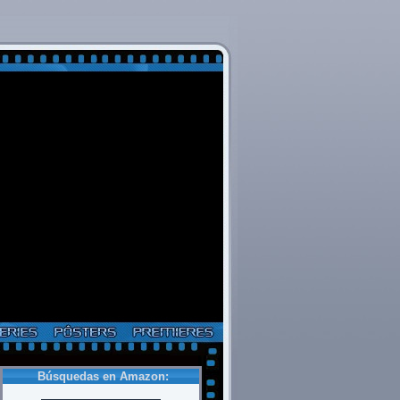
Búsquedas en Amazon: