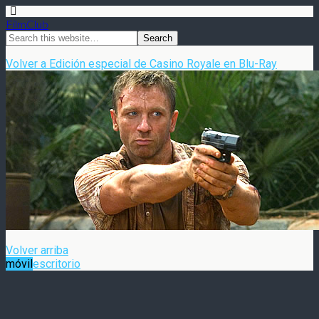
FilmClub
Volver a Edición especial de Casino Royale en Blu-Ray
Volver arriba
móvil
escritorio