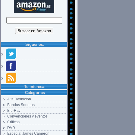
Síguenos:
Te interesa:
Categorías
Alta Definición
Bandas Sonoras
Blu-Ray
Convenciones y eventos
Críticas
DVD
Especial James Cameron