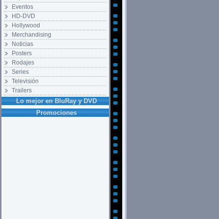
Eventos
HD-DVD
Hollywood
Merchandising
Noticias
Posters
Rodajes
Series
Televisión
Trailers
Lo mejor en BluRay y DVD
Promociones