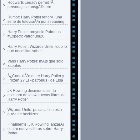
Hogwarts Legacy permitirÃ¡
personajes transgÃ©nero
Rumor: Harry Potter tendrÃ¡ una
serie de televisiÃ³n por streaming
Harry Potter: proyecto Patronus
#ExpectoPatronum20
Harry Potter: Wizards Unite, todo lo
que necesitas saber
Vans Harry Potter: mÃ¡s que solo
zapatos
Â¿ConexiÃ³n entre Harry Potter y
Frozen 2? El «patronus» de Elsa
JK Rowling desmiente ser la
escritora de los 4 nuevos libros de
Harry Potter
Wizards Unite: practica con esta
guÃ­a de hechizos
Finalmente: J.K Rowling lanzarÃ¡
cuatro nuevos libros sobre Harry
Potter