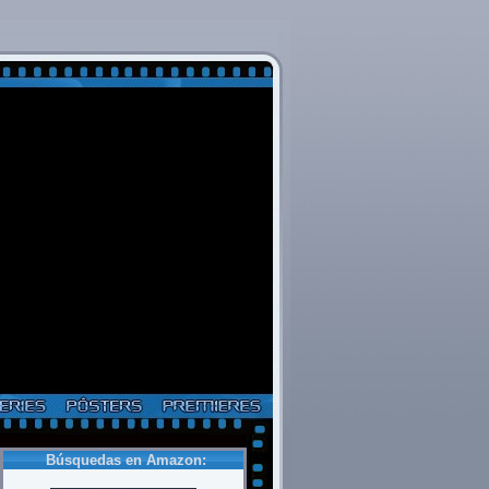
Búsquedas en Amazon: