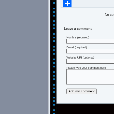
Compartir
No co
Leave a comment
Nombre
(required)
E-mail
(required)
Website URI (optional)
Please type your comment here