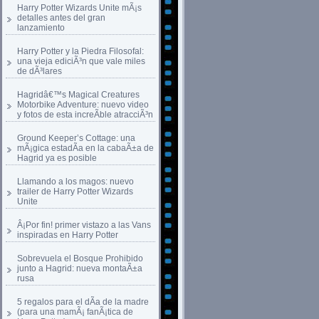
Harry Potter Wizards Unite mÃ¡s
detalles antes del gran
lanzamiento
Harry Potter y la Piedra Filosofal:
una vieja ediciÃ³n que vale miles
de dÃ³lares
Hagridâ€™s Magical Creatures
Motorbike Adventure: nuevo video
y fotos de esta increÃ­ble atracciÃ³n
Ground Keeper’s Cottage: una
mÃ¡gica estadÃ­a en la cabaÃ±a de
Hagrid ya es posible
Llamando a los magos: nuevo
trailer de Harry Potter Wizards
Unite
Â¡Por fin! primer vistazo a las Vans
inspiradas en Harry Potter
Sobrevuela el Bosque Prohibido
junto a Hagrid: nueva montaÃ±a
rusa
5 regalos para el dÃ­a de la madre
(para una mamÃ¡ fanÃ¡tica de