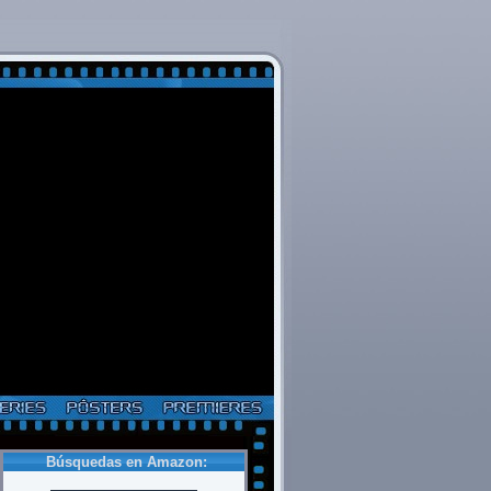
Búsquedas en Amazon: