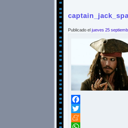
captain_jack_sp
Publicado el
jueves 25 septiemb
Facebook
Twitter
Meneame