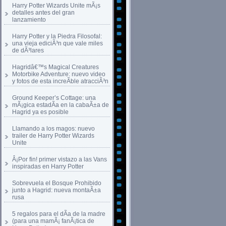
Harry Potter Wizards Unite mÃ¡s
detalles antes del gran
lanzamiento
Harry Potter y la Piedra Filosofal:
una vieja ediciÃ³n que vale miles
de dÃ³lares
Hagridâ€™s Magical Creatures
Motorbike Adventure: nuevo video
y fotos de esta increÃ­ble atracciÃ³n
Ground Keeper’s Cottage: una
mÃ¡gica estadÃ­a en la cabaÃ±a de
Hagrid ya es posible
Llamando a los magos: nuevo
trailer de Harry Potter Wizards
Unite
Â¡Por fin! primer vistazo a las Vans
inspiradas en Harry Potter
Sobrevuela el Bosque Prohibido
junto a Hagrid: nueva montaÃ±a
rusa
5 regalos para el dÃ­a de la madre
(para una mamÃ¡ fanÃ¡tica de