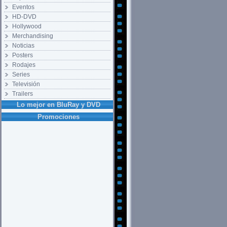
Eventos
HD-DVD
Hollywood
Merchandising
Noticias
Posters
Rodajes
Series
Televisión
Trailers
Lo mejor en BluRay y DVD
Promociones