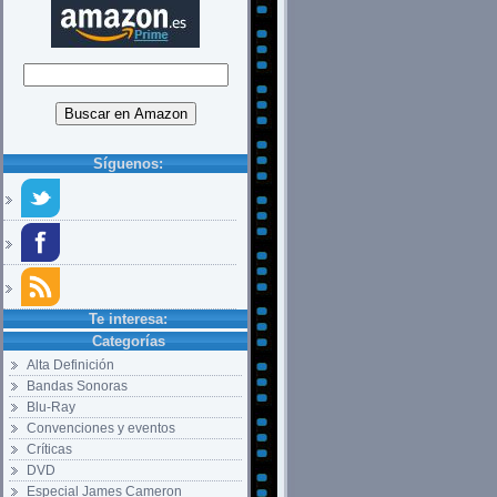
Síguenos:
Te interesa:
Categorías
Alta Definición
Bandas Sonoras
Blu-Ray
Convenciones y eventos
Críticas
DVD
Especial James Cameron