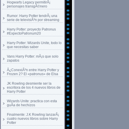
Hogwarts Legacy permitirÃ¡
personajes transgÃ©nero
Rumor: Harry Potter tendrÃ¡ una
serie de televisiÃ³n por streaming
Harry Potter: proyecto Patronus
#ExpectoPatronum20
Harry Potter: Wizards Unite, todo lo
que necesitas saber
Vans Harry Potter: mÃ¡s que solo
zapatos
Â¿ConexiÃ³n entre Harry Potter y
Frozen 2? El «patronus» de Elsa
JK Rowling desmiente ser la
escritora de los 4 nuevos libros de
Harry Potter
Wizards Unite: practica con esta
guÃ­a de hechizos
Finalmente: J.K Rowling lanzarÃ¡
cuatro nuevos libros sobre Harry
Potter