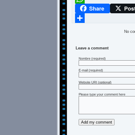
Share
Pos
WhatsApp
Compartir
No co
Leave a comment
Nombre
(required)
E-mail
(required)
Website URI (optional)
Please type your comment here