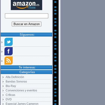
Síguenos:
Te interesa:
Categorías
Alta Definición
Bandas Sonoras
Blu-Ray
Convenciones y eventos
Críticas
DVD
Especial James Cameron