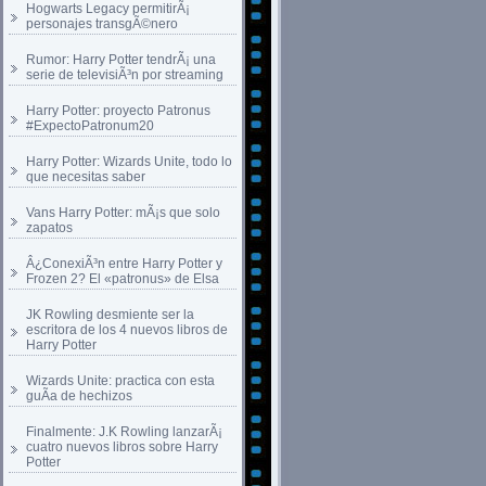
Hogwarts Legacy permitirÃ¡
personajes transgÃ©nero
Rumor: Harry Potter tendrÃ¡ una
serie de televisiÃ³n por streaming
Harry Potter: proyecto Patronus
#ExpectoPatronum20
Harry Potter: Wizards Unite, todo lo
que necesitas saber
Vans Harry Potter: mÃ¡s que solo
zapatos
Â¿ConexiÃ³n entre Harry Potter y
Frozen 2? El «patronus» de Elsa
JK Rowling desmiente ser la
escritora de los 4 nuevos libros de
Harry Potter
Wizards Unite: practica con esta
guÃ­a de hechizos
Finalmente: J.K Rowling lanzarÃ¡
cuatro nuevos libros sobre Harry
Potter