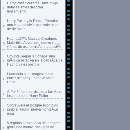
Harry Potter Wizards Unite mÃ¡s
detalles antes del gran
lanzamiento
Harry Potter y la Piedra Filosofal:
una vieja ediciÃ³n que vale miles
de dÃ³lares
Hagridâ€™s Magical Creatures
Motorbike Adventure: nuevo video
y fotos de esta increÃ­ble atracciÃ³n
Ground Keeper’s Cottage: una
mÃ¡gica estadÃ­a en la cabaÃ±a de
Hagrid ya es posible
Llamando a los magos: nuevo
trailer de Harry Potter Wizards
Unite
Â¡Por fin! primer vistazo a las Vans
inspiradas en Harry Potter
Sobrevuela el Bosque Prohibido
junto a Hagrid: nueva montaÃ±a
rusa
5 regalos para el dÃ­a de la madre
(para una mamÃ¡ fanÃ¡tica de