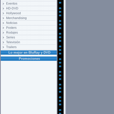
Eventos
HD-DVD
Hollywood
Merchandising
Noticias
Posters
Rodajes
Series
Televisión
Trailers
Lo mejor en BluRay y DVD
Promociones