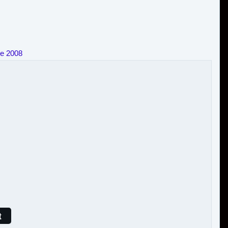
re 2008
t