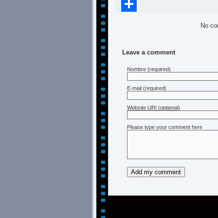
Compartir
No co
Leave a comment
Nombre
(required)
E-mail
(required)
Website URI (optional)
Please type your comment here