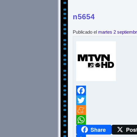
n5654
Publicado el
martes 2 septiemb
Facebook
Twitter
Meneame
Share
Pos
WhatsApp