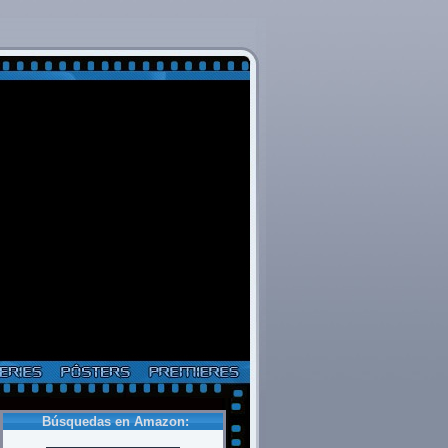
Búsquedas en Amazon: