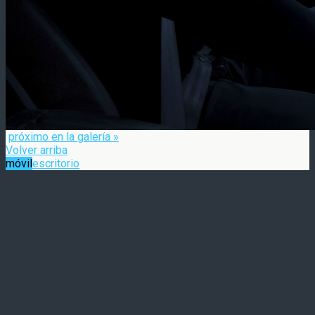
próximo en la galería »
Volver arriba
móvil
escritorio