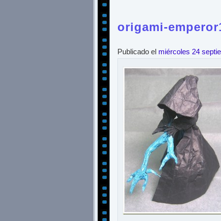
origami-emperor
Publicado el
miércoles 24 septi