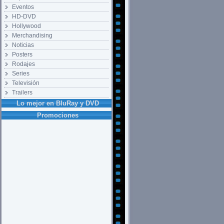
Eventos
HD-DVD
Hollywood
Merchandising
Noticias
Posters
Rodajes
Series
Televisión
Trailers
Lo mejor en BluRay y DVD
Promociones