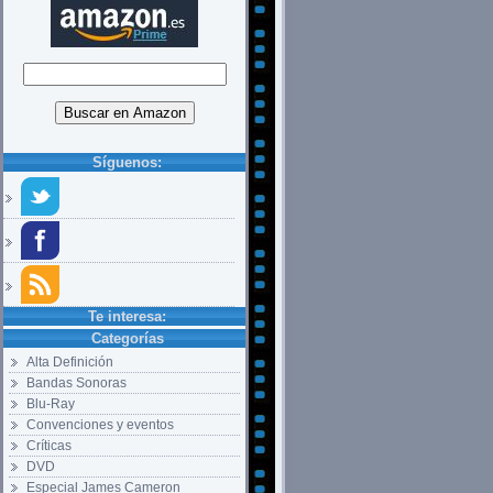
Síguenos:
Te interesa:
Categorías
Alta Definición
Bandas Sonoras
Blu-Ray
Convenciones y eventos
Críticas
DVD
Especial James Cameron