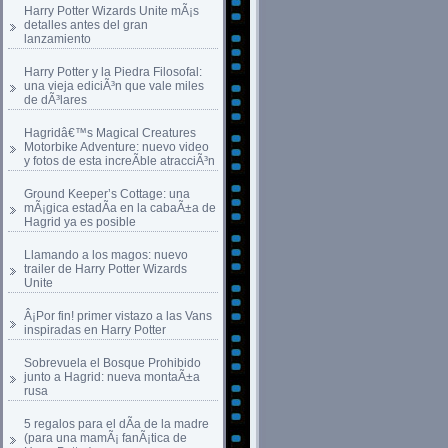
Harry Potter Wizards Unite mÃ¡s
detalles antes del gran
lanzamiento
Harry Potter y la Piedra Filosofal:
una vieja ediciÃ³n que vale miles
de dÃ³lares
Hagridâ€™s Magical Creatures
Motorbike Adventure: nuevo video
y fotos de esta increÃ­ble atracciÃ³n
Ground Keeper’s Cottage: una
mÃ¡gica estadÃ­a en la cabaÃ±a de
Hagrid ya es posible
Llamando a los magos: nuevo
trailer de Harry Potter Wizards
Unite
Â¡Por fin! primer vistazo a las Vans
inspiradas en Harry Potter
Sobrevuela el Bosque Prohibido
junto a Hagrid: nueva montaÃ±a
rusa
5 regalos para el dÃ­a de la madre
(para una mamÃ¡ fanÃ¡tica de