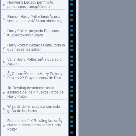
Hogwarts Legacy permitirÃ¡
personajes transgÃ©nero
Rumor: Harry Potter tendrÃ¡ una
serie de televisiÃ³n por streaming
Harry Potter: proyecto Patronus
#ExpectoPatronum20
Harry Potter: Wizards Unite, todo lo
que necesitas saber
Vans Harry Potter: mÃ¡s que solo
zapatos
Â¿ConexiÃ³n entre Harry Potter y
Frozen 2? El «patronus» de Elsa
JK Rowling desmiente ser la
escritora de los 4 nuevos libros de
Harry Potter
Wizards Unite: practica con esta
guÃ­a de hechizos
Finalmente: J.K Rowling lanzarÃ¡
cuatro nuevos libros sobre Harry
Potter