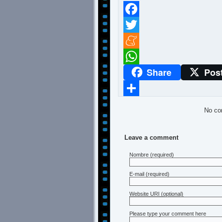
Facebook
Twitter
Meneame
Share
Pos
WhatsApp
Compartir
No co
Leave a comment
Nombre
(required)
E-mail
(required)
Website URI (optional)
Please type your comment here