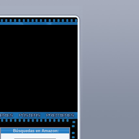
Búsquedas en Amazon: