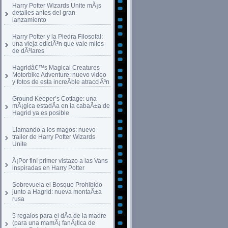
Harry Potter Wizards Unite mÃ¡s
detalles antes del gran
lanzamiento
Harry Potter y la Piedra Filosofal:
una vieja ediciÃ³n que vale miles
de dÃ³lares
Hagridâ€™s Magical Creatures
Motorbike Adventure: nuevo video
y fotos de esta increÃ­ble atracciÃ³n
Ground Keeper’s Cottage: una
mÃ¡gica estadÃ­a en la cabaÃ±a de
Hagrid ya es posible
Llamando a los magos: nuevo
trailer de Harry Potter Wizards
Unite
Â¡Por fin! primer vistazo a las Vans
inspiradas en Harry Potter
Sobrevuela el Bosque Prohibido
junto a Hagrid: nueva montaÃ±a
rusa
5 regalos para el dÃ­a de la madre
(para una mamÃ¡ fanÃ¡tica de