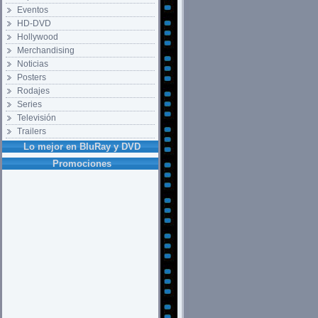
Eventos
HD-DVD
Hollywood
Merchandising
Noticias
Posters
Rodajes
Series
Televisión
Trailers
Lo mejor en BluRay y DVD
Promociones