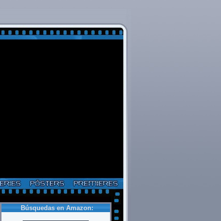
Búsquedas en Amazon: