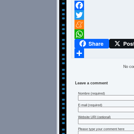
Facebook
Twitter
Meneame
Share
Pos
WhatsApp
Compartir
No co
Leave a comment
Nombre
(required)
E-mail
(required)
Website URI (optional)
Please type your comment here