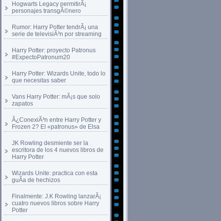
Hogwarts Legacy permitirÃ¡
personajes transgÃ©nero
Rumor: Harry Potter tendrÃ¡ una
serie de televisiÃ³n por streaming
Harry Potter: proyecto Patronus
#ExpectoPatronum20
Harry Potter: Wizards Unite, todo lo
que necesitas saber
Vans Harry Potter: mÃ¡s que solo
zapatos
Â¿ConexiÃ³n entre Harry Potter y
Frozen 2? El «patronus» de Elsa
JK Rowling desmiente ser la
escritora de los 4 nuevos libros de
Harry Potter
Wizards Unite: practica con esta
guÃ­a de hechizos
Finalmente: J.K Rowling lanzarÃ¡
cuatro nuevos libros sobre Harry
Potter