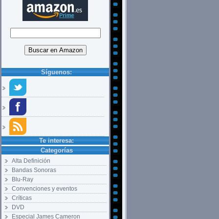
Síguenos:
Te interesa:
Categorías
Alta Definición
Bandas Sonoras
Blu-Ray
Convenciones y eventos
Críticas
DVD
Especial James Cameron