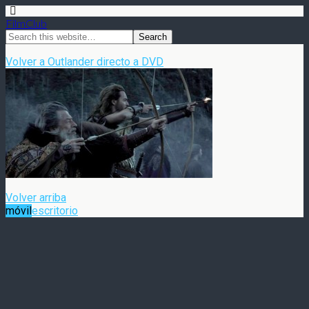
FilmClub
Volver a Outlander directo a DVD
Volver arriba
móvil
escritorio