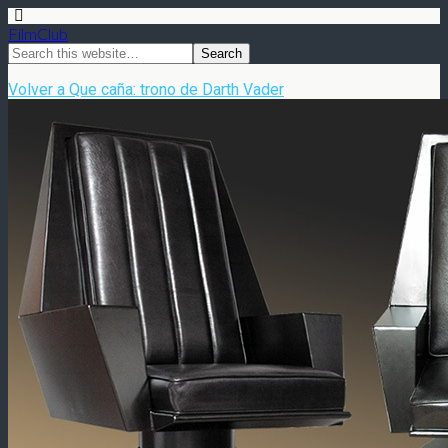
FilmClub
Volver a Que caña: trono de Darth Vader