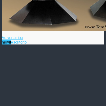
Volver arriba
móvil
escritorio