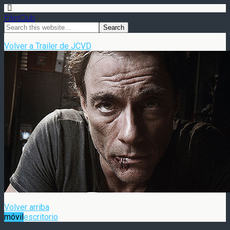
FilmClub
Volver a Trailer de JCVD
Volver arriba
móvil
escritorio