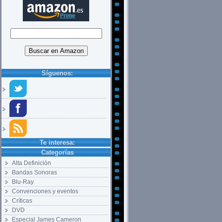
Síguenos:
Te interesa:
Categorías
Alta Definición
Bandas Sonoras
Blu-Ray
Convenciones y eventos
Críticas
DVD
Especial James Cameron