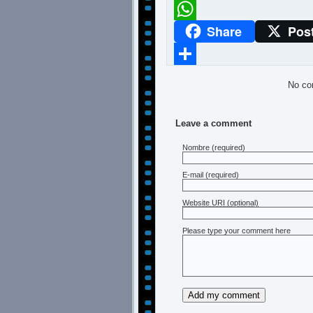
Meneame
Share
Pos
WhatsApp
Compartir
No co
Leave a comment
Nombre
(required)
E-mail
(required)
Website URI (optional)
Please type your comment here