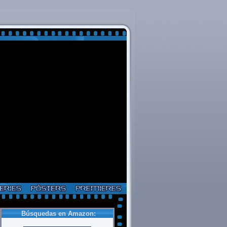
Búsquedas en Amazon: