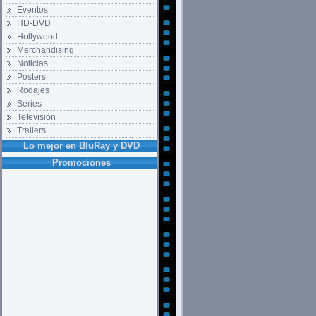
Eventos
HD-DVD
Hollywood
Merchandising
Noticias
Posters
Rodajes
Series
Televisión
Trailers
Lo mejor en BluRay y DVD
Promociones