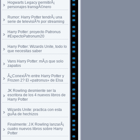
Hogwarts Legacy permitirÃ¡
personajes transgÃ©nero
Rumor: Harry Potter tendrÃ¡ una
serie de televisiÃ³n por streaming
Harry Potter: proyecto Patronus
#ExpectoPatronum20
Harry Potter: Wizards Unite, todo lo
que necesitas saber
Vans Harry Potter: mÃ¡s que solo
zapatos
Â¿ConexiÃ³n entre Harry Potter y
Frozen 2? El «patronus» de Elsa
JK Rowling desmiente ser la
escritora de los 4 nuevos libros de
Harry Potter
Wizards Unite: practica con esta
guÃ­a de hechizos
Finalmente: J.K Rowling lanzarÃ¡
cuatro nuevos libros sobre Harry
Potter