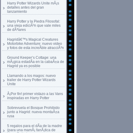
Harry Potter Wizards Unite mÃ¡s
detalles antes del gran
lanzamiento
Harry Potter y la Piedra Filosofal:
una vieja ediciÃ³n que vale miles
de dÃ³lares
Hagridâ€™s Magical Creatures
Motorbike Adventure: nuevo video
y fotos de esta increÃ­ble atracciÃ³n
Ground Keeper’s Cottage: una
mÃ¡gica estadÃ­a en la cabaÃ±a de
Hagrid ya es posible
Llamando a los magos: nuevo
trailer de Harry Potter Wizards
Unite
Â¡Por fin! primer vistazo a las Vans
inspiradas en Harry Potter
Sobrevuela el Bosque Prohibido
junto a Hagrid: nueva montaÃ±a
rusa
5 regalos para el dÃ­a de la madre
(para una mamÃ¡ fanÃ¡tica de