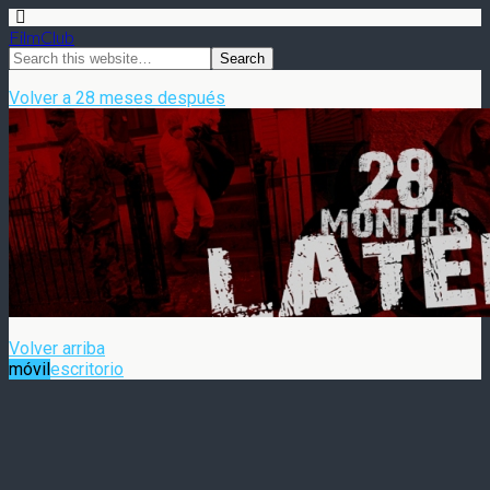
FilmClub
Volver a 28 meses después
Volver arriba
móvil
escritorio