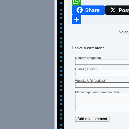
Meneame
Share
Pos
WhatsApp
Compartir
No co
Leave a comment
Nombre
(required)
E-mail
(required)
Website URI (optional)
Please type your comment here