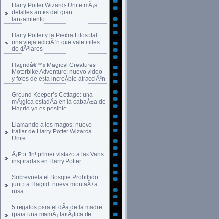
Harry Potter Wizards Unite mÃ¡s
detalles antes del gran
lanzamiento
Harry Potter y la Piedra Filosofal:
una vieja ediciÃ³n que vale miles
de dÃ³lares
Hagridâ€™s Magical Creatures
Motorbike Adventure: nuevo video
y fotos de esta increÃ­ble atracciÃ³n
Ground Keeper’s Cottage: una
mÃ¡gica estadÃ­a en la cabaÃ±a de
Hagrid ya es posible
Llamando a los magos: nuevo
trailer de Harry Potter Wizards
Unite
Â¡Por fin! primer vistazo a las Vans
inspiradas en Harry Potter
Sobrevuela el Bosque Prohibido
junto a Hagrid: nueva montaÃ±a
rusa
5 regalos para el dÃ­a de la madre
(para una mamÃ¡ fanÃ¡tica de