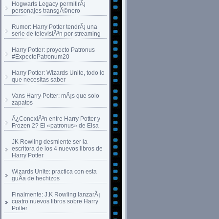
Hogwarts Legacy permitirÃ¡
personajes transgÃ©nero
Rumor: Harry Potter tendrÃ¡ una
serie de televisiÃ³n por streaming
Harry Potter: proyecto Patronus
#ExpectoPatronum20
Harry Potter: Wizards Unite, todo lo
que necesitas saber
Vans Harry Potter: mÃ¡s que solo
zapatos
Â¿ConexiÃ³n entre Harry Potter y
Frozen 2? El «patronus» de Elsa
JK Rowling desmiente ser la
escritora de los 4 nuevos libros de
Harry Potter
Wizards Unite: practica con esta
guÃ­a de hechizos
Finalmente: J.K Rowling lanzarÃ¡
cuatro nuevos libros sobre Harry
Potter