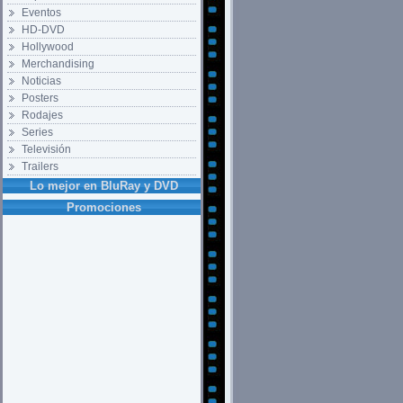
Eventos
HD-DVD
Hollywood
Merchandising
Noticias
Posters
Rodajes
Series
Televisión
Trailers
Lo mejor en BluRay y DVD
Promociones