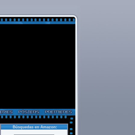
Búsquedas en Amazon: