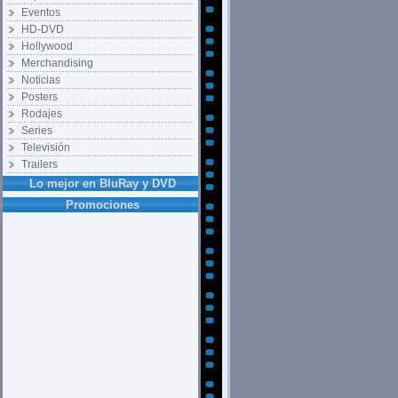
Eventos
HD-DVD
Hollywood
Merchandising
Noticias
Posters
Rodajes
Series
Televisión
Trailers
Lo mejor en BluRay y DVD
Promociones