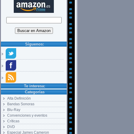
Síguenos:
Te interesa:
Categorías
Alta Definición
Bandas Sonoras
Blu-Ray
Convenciones y eventos
Críticas
DVD
Especial James Cameron