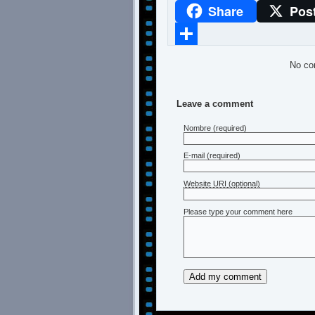
Share
Pos
WhatsApp
Compartir
No co
Leave a comment
Nombre
(required)
E-mail
(required)
Website URI (optional)
Please type your comment here