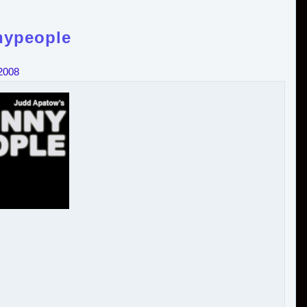
nypeople
2008