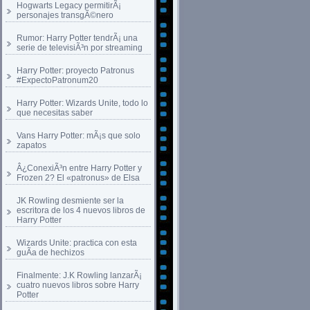
Hogwarts Legacy permitirÃ¡
personajes transgÃ©nero
Rumor: Harry Potter tendrÃ¡ una
serie de televisiÃ³n por streaming
Harry Potter: proyecto Patronus
#ExpectoPatronum20
Harry Potter: Wizards Unite, todo lo
que necesitas saber
Vans Harry Potter: mÃ¡s que solo
zapatos
Â¿ConexiÃ³n entre Harry Potter y
Frozen 2? El «patronus» de Elsa
JK Rowling desmiente ser la
escritora de los 4 nuevos libros de
Harry Potter
Wizards Unite: practica con esta
guÃ­a de hechizos
Finalmente: J.K Rowling lanzarÃ¡
cuatro nuevos libros sobre Harry
Potter