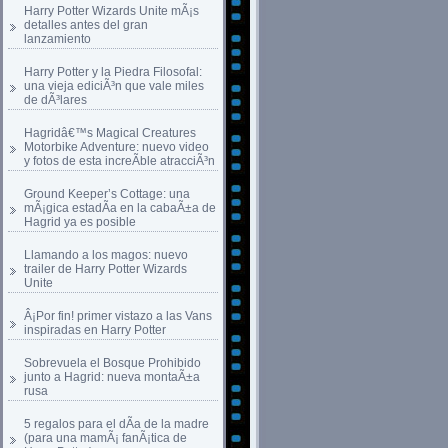
Harry Potter Wizards Unite mÃ¡s
detalles antes del gran
lanzamiento
Harry Potter y la Piedra Filosofal:
una vieja ediciÃ³n que vale miles
de dÃ³lares
Hagridâ€™s Magical Creatures
Motorbike Adventure: nuevo video
y fotos de esta increÃ­ble atracciÃ³n
Ground Keeper’s Cottage: una
mÃ¡gica estadÃ­a en la cabaÃ±a de
Hagrid ya es posible
Llamando a los magos: nuevo
trailer de Harry Potter Wizards
Unite
Â¡Por fin! primer vistazo a las Vans
inspiradas en Harry Potter
Sobrevuela el Bosque Prohibido
junto a Hagrid: nueva montaÃ±a
rusa
5 regalos para el dÃ­a de la madre
(para una mamÃ¡ fanÃ¡tica de