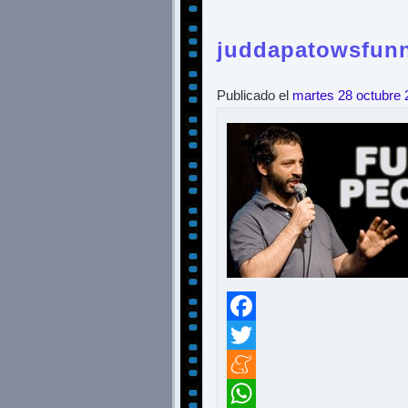
juddapatowsfun
Publicado el
martes 28 octubre 
Facebook
Twitter
Meneame