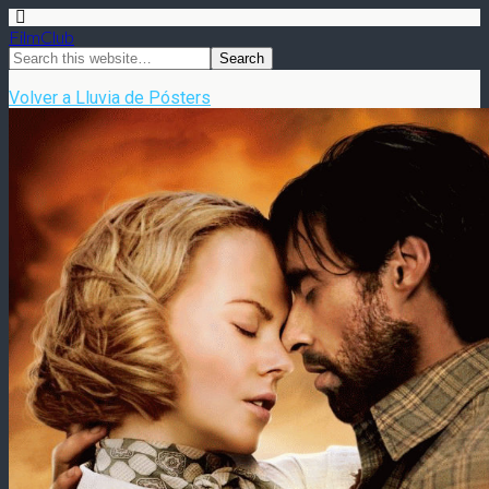
FilmClub
Volver a Lluvia de Pósters