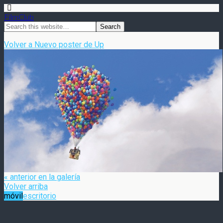
FilmClub
Volver a Nuevo poster de Up
« anterior en la galería
Volver arriba
móvil
escritorio