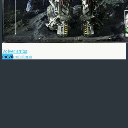
Volver arriba
móvil
escritorio