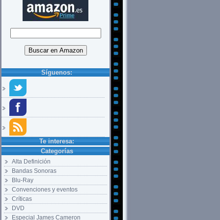
Síguenos:
Te interesa:
Categorías
Alta Definición
Bandas Sonoras
Blu-Ray
Convenciones y eventos
Críticas
DVD
Especial James Cameron