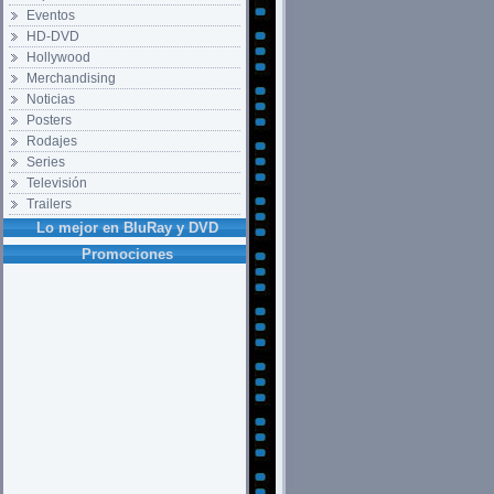
Eventos
HD-DVD
Hollywood
Merchandising
Noticias
Posters
Rodajes
Series
Televisión
Trailers
Lo mejor en BluRay y DVD
Promociones