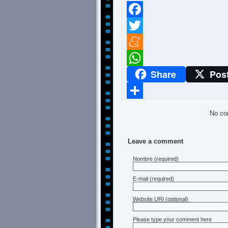
Facebook
Twitter
Meneame
Share
Pos
WhatsApp
Compartir
No co
Leave a comment
Nombre
(required)
E-mail
(required)
Website URI (optional)
Please type your comment here