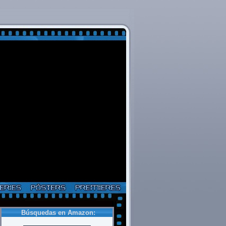
Búsquedas en Amazon: