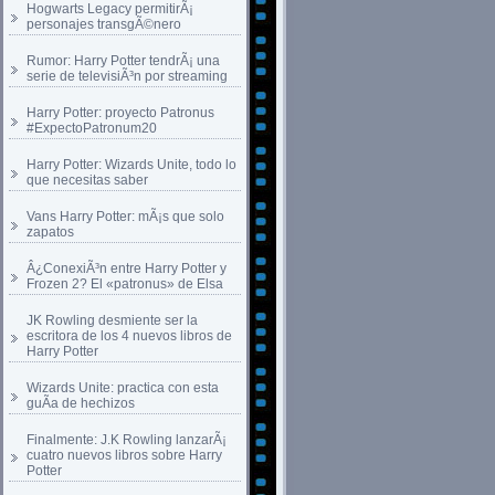
Hogwarts Legacy permitirÃ¡
personajes transgÃ©nero
Rumor: Harry Potter tendrÃ¡ una
serie de televisiÃ³n por streaming
Harry Potter: proyecto Patronus
#ExpectoPatronum20
Harry Potter: Wizards Unite, todo lo
que necesitas saber
Vans Harry Potter: mÃ¡s que solo
zapatos
Â¿ConexiÃ³n entre Harry Potter y
Frozen 2? El «patronus» de Elsa
JK Rowling desmiente ser la
escritora de los 4 nuevos libros de
Harry Potter
Wizards Unite: practica con esta
guÃ­a de hechizos
Finalmente: J.K Rowling lanzarÃ¡
cuatro nuevos libros sobre Harry
Potter