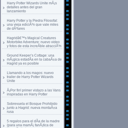
Harry Potter Wizards Unite mÃ¡s
detalles antes del gran
lanzamiento
Harry Potter y la Piedra Filosofal:
una vieja ediciÃ³n que vale miles
de dÃ³lares
Hagridâ€™s Magical Creatures
Motorbike Adventure: nuevo video
y fotos de esta increÃ­ble atracciÃ³n
Ground Keeper’s Cottage: una
mÃ¡gica estadÃ­a en la cabaÃ±a de
Hagrid ya es posible
Llamando a los magos: nuevo
trailer de Harry Potter Wizards
Unite
Â¡Por fin! primer vistazo a las Vans
inspiradas en Harry Potter
Sobrevuela el Bosque Prohibido
junto a Hagrid: nueva montaÃ±a
rusa
5 regalos para el dÃ­a de la madre
(para una mamÃ¡ fanÃ¡tica de