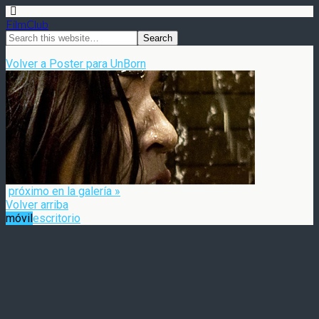
FilmClub
Volver a Poster para UnBorn
próximo en la galería »
Volver arriba
móvil
escritorio