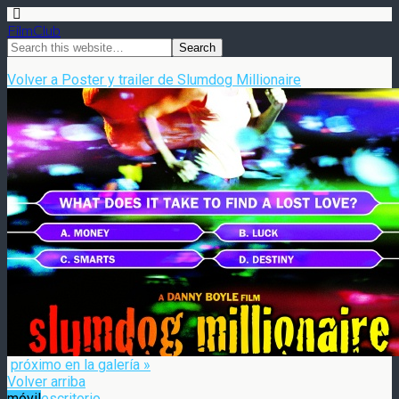
FilmClub
Volver a Poster y trailer de Slumdog Millionaire
próximo en la galería »
Volver arriba
móvil
escritorio