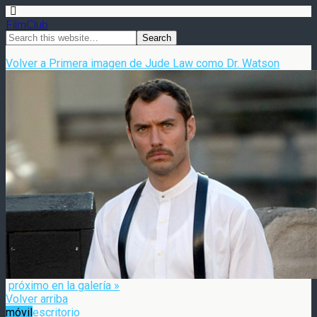
FilmClub
Volver a Primera imagen de Jude Law como Dr. Watson
próximo en la galería »
Volver arriba
móvil
escritorio