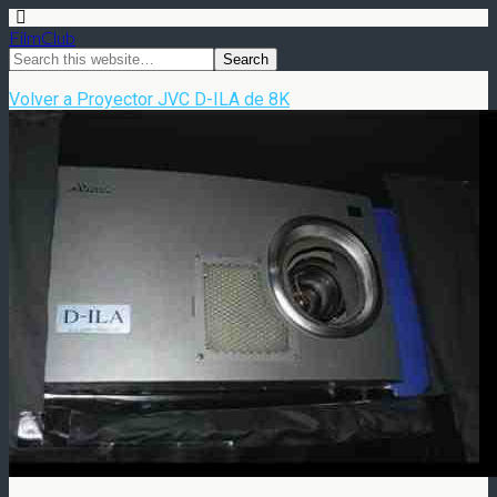
FilmClub
Volver a Proyector JVC D-ILA de 8K