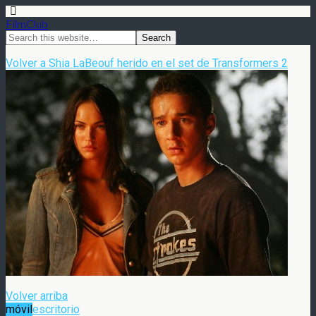
FilmClub
Volver a Shia LaBeouf herido en el set de Transformers 2
Volver arriba
móvil
escritorio