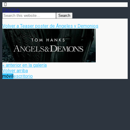
FilmClub
Volver a Teaser poster de Ángeles y Demonios
« anterior en la galería
Volver arriba
móvil
escritorio