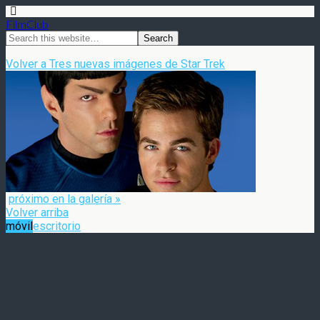
FilmClub
Volver a Tres nuevas imágenes de Star Trek
próximo en la galería »
Volver arriba
móvil
escritorio