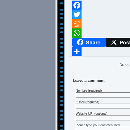
Facebook
Twitter
Meneame
Share
Pos
WhatsApp
Compartir
No co
Leave a comment
Nombre
(required)
E-mail
(required)
Website URI (optional)
Please type your comment here