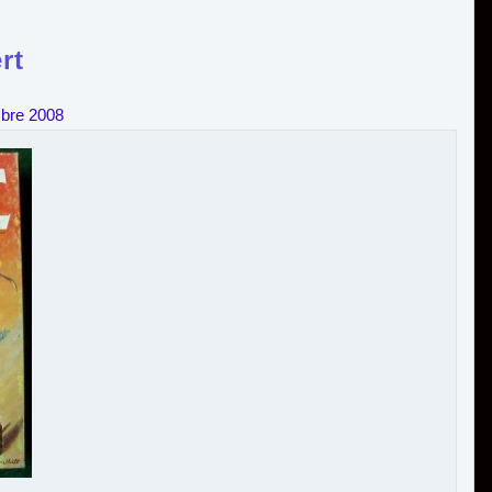
rt
bre 2008