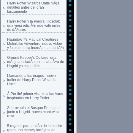
Harry Potter Wizards Unite mÃ¡s
detalles antes del gran
lanzamiento
Harry Potter y la Piedra Filosofal:
una vieja ediciÃ³n que vale miles
de dÃ³lares
Hagridâ€™s Magical Creatures
Motorbike Adventure: nuevo video
y fotos de esta increÃ­ble atracciÃ³n
Ground Keeper’s Cottage: una
mÃ¡gica estadÃ­a en la cabaÃ±a de
Hagrid ya es posible
Llamando a los magos: nuevo
trailer de Harry Potter Wizards
Unite
Â¡Por fin! primer vistazo a las Vans
inspiradas en Harry Potter
Sobrevuela el Bosque Prohibido
junto a Hagrid: nueva montaÃ±a
rusa
5 regalos para el dÃ­a de la madre
(para una mamÃ¡ fanÃ¡tica de