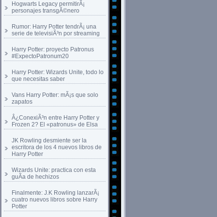
Hogwarts Legacy permitirÃ¡
personajes transgÃ©nero
Rumor: Harry Potter tendrÃ¡ una
serie de televisiÃ³n por streaming
Harry Potter: proyecto Patronus
#ExpectoPatronum20
Harry Potter: Wizards Unite, todo lo
que necesitas saber
Vans Harry Potter: mÃ¡s que solo
zapatos
Â¿ConexiÃ³n entre Harry Potter y
Frozen 2? El «patronus» de Elsa
JK Rowling desmiente ser la
escritora de los 4 nuevos libros de
Harry Potter
Wizards Unite: practica con esta
guÃ­a de hechizos
Finalmente: J.K Rowling lanzarÃ¡
cuatro nuevos libros sobre Harry
Potter