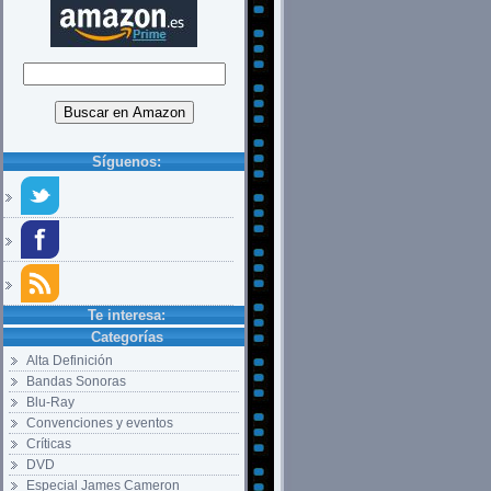
Síguenos:
Te interesa:
Categorías
Alta Definición
Bandas Sonoras
Blu-Ray
Convenciones y eventos
Críticas
DVD
Especial James Cameron