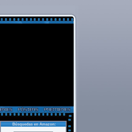
Búsquedas en Amazon: