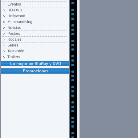
Eventos
HD-DVD
Hollywood
Merchandising
Noticias
Posters
Rodajes
Series
Televisión
Trailers
Lo mejor en BluRay y DVD
Promociones