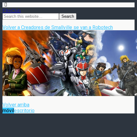
FilmClub
Volver a Creadores de Smallville se van a Robotech
Volver arriba
móvil
escritorio