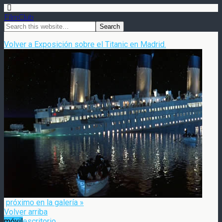
FilmClub
Volver a Exposición sobre el Titanic en Madrid.
próximo en la galería »
Volver arriba
móvil
escritorio