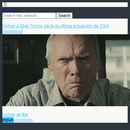
FilmClub
Volver a Gran Torino sería la ultima actuación de Clint
Eastwood
Volver arriba
móvil
escritorio