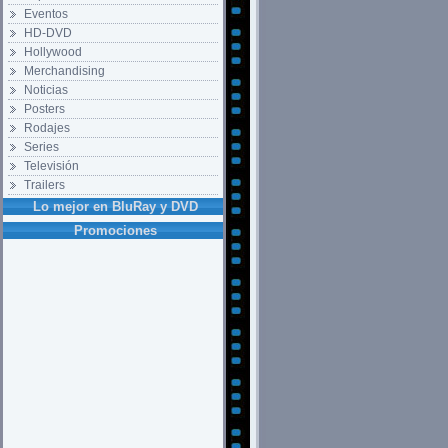
Eventos
HD-DVD
Hollywood
Merchandising
Noticias
Posters
Rodajes
Series
Televisión
Trailers
Lo mejor en BluRay y DVD
Promociones