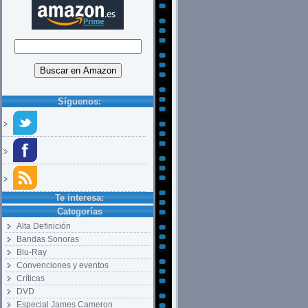
Síguenos:
Te interesa:
Categorías
Alta Definición
Bandas Sonoras
Blu-Ray
Convenciones y eventos
Críticas
DVD
Especial James Cameron