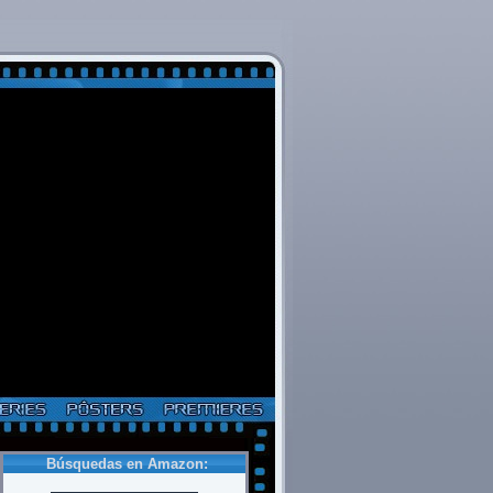
Búsquedas en Amazon: