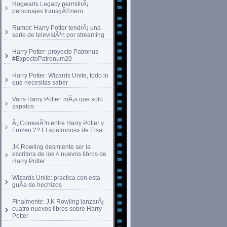
Hogwarts Legacy permitirÃ¡
personajes transgÃ©nero
Rumor: Harry Potter tendrÃ¡ una
serie de televisiÃ³n por streaming
Harry Potter: proyecto Patronus
#ExpectoPatronum20
Harry Potter: Wizards Unite, todo lo
que necesitas saber
Vans Harry Potter: mÃ¡s que solo
zapatos
Â¿ConexiÃ³n entre Harry Potter y
Frozen 2? El «patronus» de Elsa
JK Rowling desmiente ser la
escritora de los 4 nuevos libros de
Harry Potter
Wizards Unite: practica con esta
guÃ­a de hechizos
Finalmente: J.K Rowling lanzarÃ¡
cuatro nuevos libros sobre Harry
Potter