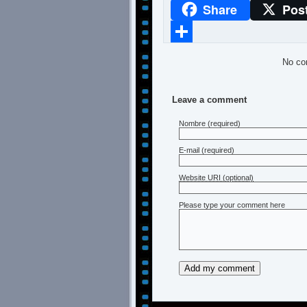
Share
Pos
WhatsApp
Compartir
No co
Leave a comment
Nombre
(required)
E-mail
(required)
Website URI (optional)
Please type your comment here