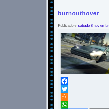
burnouthover
Publicado el
sábado 8 noviembr
Facebook
Twitter
Meneame