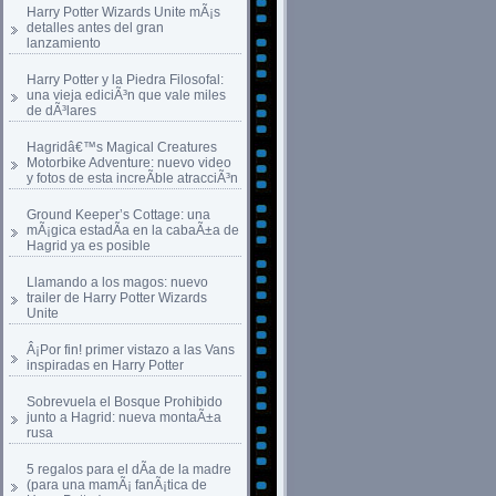
Harry Potter Wizards Unite mÃ¡s
detalles antes del gran
lanzamiento
Harry Potter y la Piedra Filosofal:
una vieja ediciÃ³n que vale miles
de dÃ³lares
Hagridâ€™s Magical Creatures
Motorbike Adventure: nuevo video
y fotos de esta increÃ­ble atracciÃ³n
Ground Keeper’s Cottage: una
mÃ¡gica estadÃ­a en la cabaÃ±a de
Hagrid ya es posible
Llamando a los magos: nuevo
trailer de Harry Potter Wizards
Unite
Â¡Por fin! primer vistazo a las Vans
inspiradas en Harry Potter
Sobrevuela el Bosque Prohibido
junto a Hagrid: nueva montaÃ±a
rusa
5 regalos para el dÃ­a de la madre
(para una mamÃ¡ fanÃ¡tica de